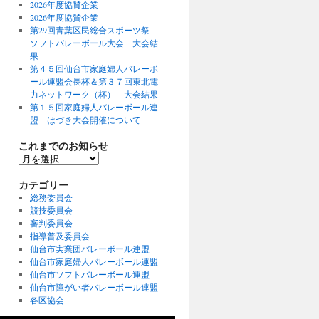
2026年度協賛企業
2026年度協賛企業
第29回青葉区民総合スポーツ祭
ソフトバレーボール大会 大会結
果
第４５回仙台市家庭婦人バレーボ
ール連盟会長杯＆第３７回東北電
力ネットワーク（杯） 大会結果
第１５回家庭婦人バレーボール連
盟 はづき大会開催について
これまでのお知らせ
こ
れ
ま
カテゴリー
で
総務委員会
の
競技委員会
お
審判委員会
知
指導普及委員会
ら
仙台市実業団バレーボール連盟
せ
仙台市家庭婦人バレーボール連盟
仙台市ソフトバレーボール連盟
仙台市障がい者バレーボール連盟
各区協会