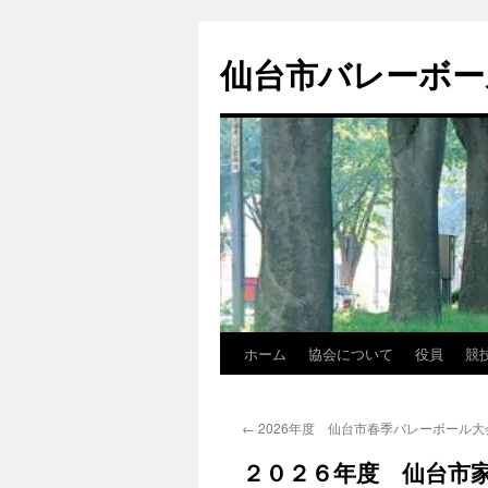
コ
ン
仙台市バレーボー
テ
ン
ツ
へ
ス
キ
ッ
プ
ホーム
協会について
役員
競
←
2026年度 仙台市春季バレーボール
２０２６年度 仙台市