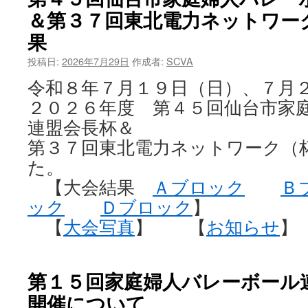
＆第３７回東北電力ネットワー
果
投稿日:
2026年7月29日
作成者:
SCVA
令和８年７月１９日（日）、７月
２０２６年度 第４５回仙台市家
連盟会長杯＆
第３７回東北電力ネットワーク（
た。
【大会結果
Ａブロック
Ｂ
ック
Ｄブロック
】
【
大会写真
】 【
お知らせ
】
第１５回家庭婦人バレーボール
開催について