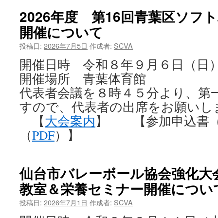
2026年度 第16回青葉区ソフ
開催について
投稿日:
2026年7月5日
作成者:
SCVA
開催日時 令和８年９月６日（日
開催場所 青葉体育館
代表者会議を８時４５分より、第
すので、代表者の出席をお願いし
【
大会案内
】 【参加申込書
（
PDF
）】
仙台市バレーボール協会強化大
教室＆栄養セミナー開催につい
投稿日:
2026年7月1日
作成者:
SCVA