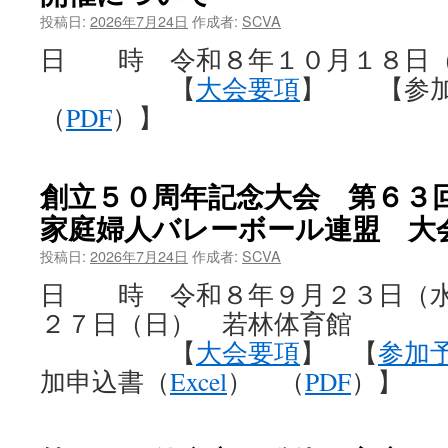
投稿日:
2026年7月24日
作成者:
SCVA
日 時 令和８年１０月１８日（
【
大会要項
】 【参加
（
PDF
）】
創立５０周年記念大会 第６
家庭婦人バレーボール連盟 大
投稿日:
2026年7月24日
作成者:
SCVA
日 時 令和８年９月２３日（
２７日（日） 若林体育館
【
大会要項
】 【
参加
加申込書（
Excel
） （
PDF
）】