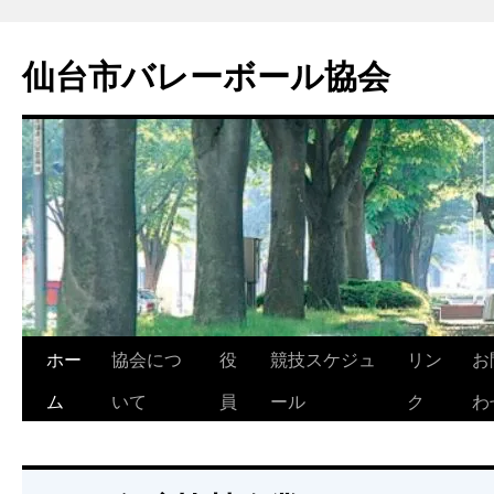
コ
ン
仙台市バレーボール協会
テ
ン
ツ
へ
ス
キ
ッ
プ
ホー
協会につ
役
競技スケジュ
リン
お
ム
いて
員
ール
ク
わ