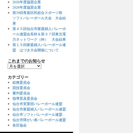
2026年度協賛企業
2026年度協賛企業
第29回青葉区民総合スポーツ祭
ソフトバレーボール大会 大会結
果
第４５回仙台市家庭婦人バレーボ
ール連盟会長杯＆第３７回東北電
力ネットワーク（杯） 大会結果
第１５回家庭婦人バレーボール連
盟 はづき大会開催について
これまでのお知らせ
こ
れ
ま
カテゴリー
で
総務委員会
の
競技委員会
お
審判委員会
知
指導普及委員会
ら
仙台市実業団バレーボール連盟
せ
仙台市家庭婦人バレーボール連盟
仙台市ソフトバレーボール連盟
仙台市障がい者バレーボール連盟
各区協会