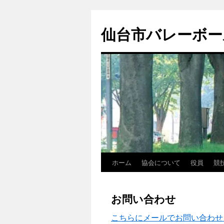
コ
ン
仙台市バレーボー
テ
ン
ツ
へ
ス
キ
ッ
プ
ホーム
協会について
役員
競
お問い合わせ
こちらにメールでお問い合わせ