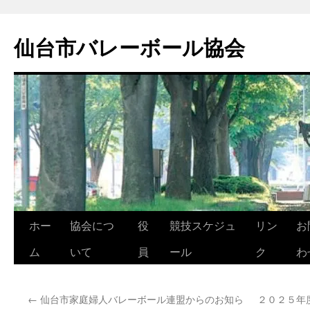
コ
ン
仙台市バレーボール協会
テ
ン
ツ
へ
ス
キ
ッ
プ
ホー
協会につ
役
競技スケジュ
リン
お
ム
いて
員
ール
ク
わ
←
仙台市家庭婦人バレーボール連盟からのお知ら
２０２５年