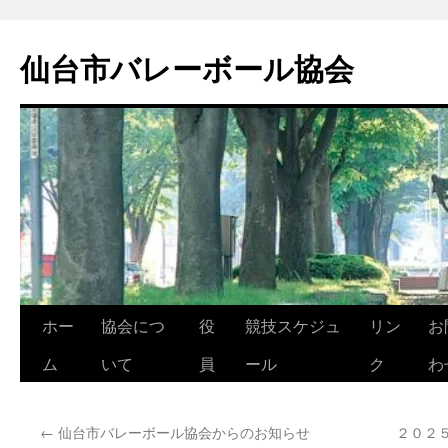
コ
ン
仙台市バレーボール協会
テ
ン
ツ
へ
ス
キ
ッ
プ
ホー
協会につ
役
競技スケジュ
リン
お
ム
いて
員
ール
ク
わ
←
仙台市バレーボール協会からのお知らせ
２０２