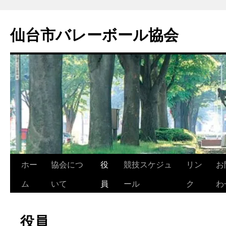
コ
ン
仙台市バレーボール協会
テ
ン
ツ
へ
ス
キ
ッ
プ
ホー
協会につ
役
競技スケジュ
リン
お
ム
いて
員
ール
ク
わ
役員