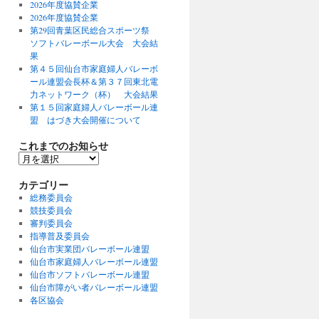
2026年度協賛企業
2026年度協賛企業
第29回青葉区民総合スポーツ祭
ソフトバレーボール大会 大会結
果
第４５回仙台市家庭婦人バレーボ
ール連盟会長杯＆第３７回東北電
力ネットワーク（杯） 大会結果
第１５回家庭婦人バレーボール連
盟 はづき大会開催について
これまでのお知らせ
こ
れ
ま
カテゴリー
で
総務委員会
の
競技委員会
お
審判委員会
知
指導普及委員会
ら
仙台市実業団バレーボール連盟
せ
仙台市家庭婦人バレーボール連盟
仙台市ソフトバレーボール連盟
仙台市障がい者バレーボール連盟
各区協会