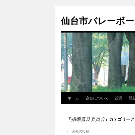
コ
ン
仙台市バレーボー
テ
ン
ツ
へ
ス
キ
ッ
プ
ホーム
協会について
役員
競
指導普及委員会
「
」カテゴリーア
←
過去の投稿