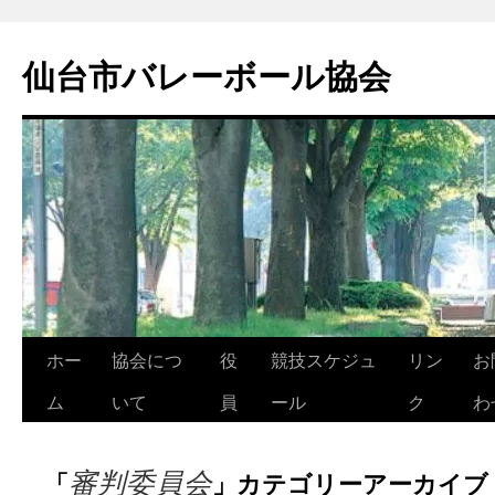
コ
ン
仙台市バレーボール協会
テ
ン
ツ
へ
ス
キ
ッ
プ
ホー
協会につ
役
競技スケジュ
リン
お
ム
いて
員
ール
ク
わ
審判委員会
「
」カテゴリーアーカイブ